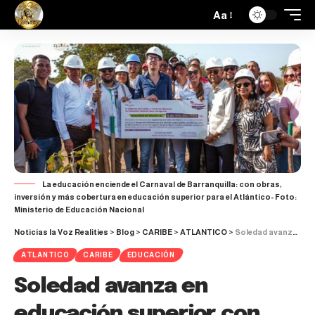
Aa
La educación enciende el Carnaval de Barranquilla: con obras,
inversión y más cobertura en educación superior para el Atlántico- Foto:
Ministerio de Educación Nacional
Noticias la Voz Realities
>
Blog
>
CARIBE
>
ATLANTICO
>
Soledad avanza en educación superior con nueva fase de la Universidad del Atlántico
ATLANTICO
CARIBE
EDUCACIÓN
Soledad avanza en
educación superior con