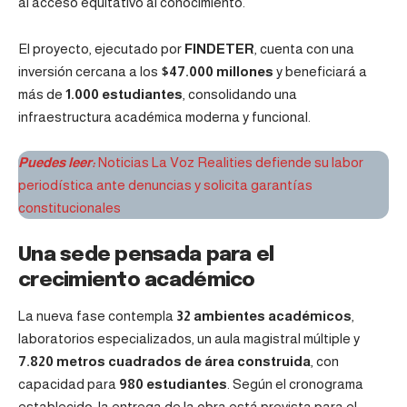
al acceso equitativo al conocimiento.
El proyecto, ejecutado por
FINDETER
, cuenta con una
inversión cercana a los
$47.000 millones
y beneficiará a
más de
1.000 estudiantes
, consolidando una
infraestructura académica moderna y funcional.
Puedes leer:
Noticias La Voz Realities defiende su labor
periodística ante denuncias y solicita garantías
constitucionales
Una sede pensada para el
crecimiento académico
La nueva fase contempla
32 ambientes académicos
,
laboratorios especializados, un aula magistral múltiple y
7.820 metros cuadrados de área construida
, con
capacidad para
980 estudiantes
. Según el cronograma
establecido, la entrega de la obra está prevista para el