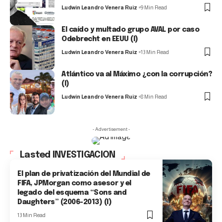
Ludwin Leandro Venera Ruiz
9 Min Read
El caído y multado grupo AVAL por caso
Odebrecht en EEUU (I)
Ludwin Leandro Venera Ruiz
13 Min Read
Atlántico va al Máximo ¿con la corrupción?
(I)
Ludwin Leandro Venera Ruiz
8 Min Read
- Advertisement -
Lasted INVESTIGACION
El plan de privatización del Mundial de
FIFA, JPMorgan como asesor y el
legado del esquema “Sons and
Daughters” (2006-2013) (I)
13 Min Read