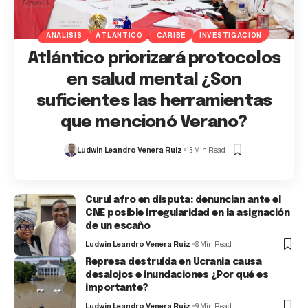
ANALISIS
ATLANTICO
CARIBE
INVESTIGACION
Atlántico priorizará protocolos
en salud mental ¿Son
suficientes las herramientas
que mencionó Verano?
Ludwin Leandro Venera Ruiz
13 Min Read
Curul afro en disputa: denuncian ante el
CNE posible irregularidad en la asignación
de un escaño
Ludwin Leandro Venera Ruiz
8 Min Read
Represa destruida en Ucrania causa
desalojos e inundaciones ¿Por qué es
importante?
Ludwin Leandro Venera Ruiz
9 Min Read