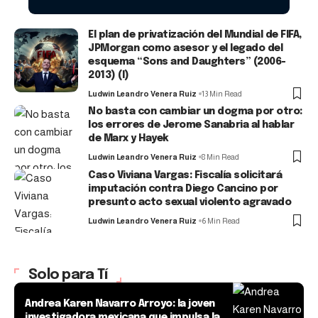
El plan de privatización del Mundial de FIFA,
JPMorgan como asesor y el legado del
esquema “Sons and Daughters” (2006-
2013) (I)
Ludwin Leandro Venera Ruiz
13 Min Read
No basta con cambiar un dogma por otro:
los errores de Jerome Sanabria al hablar
de Marx y Hayek
Ludwin Leandro Venera Ruiz
8 Min Read
Caso Viviana Vargas: Fiscalía solicitará
imputación contra Diego Cancino por
presunto acto sexual violento agravado
Ludwin Leandro Venera Ruiz
6 Min Read
Solo para Tí
Andrea Karen Navarro Arroyo: la joven
investigadora mexicana que impulsa la