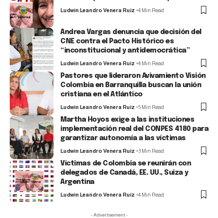
Ludwin Leandro Venera Ruiz
4 Min Read
Andrea Vargas denuncia que decisión del
CNE contra el Pacto Histórico es
“inconstitucional y antidemocrática”
Ludwin Leandro Venera Ruiz
4 Min Read
Pastores que lideraron Avivamiento Visión
Colombia en Barranquilla buscan la unión
cristiana en el Atlántico
Ludwin Leandro Venera Ruiz
5 Min Read
Martha Hoyos exige a las instituciones
implementación real del CONPES 4180 para
garantizar autonomía a las víctimas
Ludwin Leandro Venera Ruiz
3 Min Read
Víctimas de Colombia se reunirán con
delegados de Canadá, EE. UU., Suiza y
Argentina
Ludwin Leandro Venera Ruiz
4 Min Read
- Advertisement -