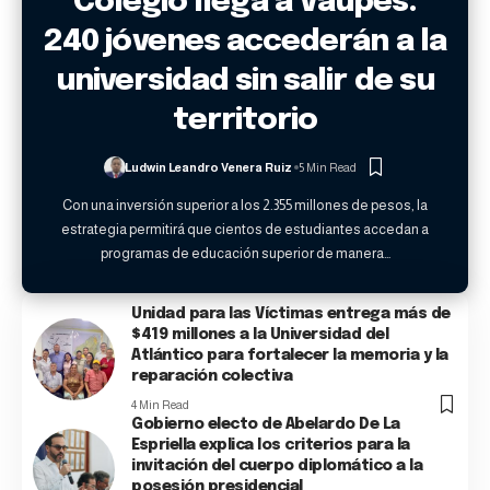
Colegio llega a Vaupés:
240 jóvenes accederán a la
universidad sin salir de su
territorio
Ludwin Leandro Venera Ruiz
5 Min Read
Con una inversión superior a los 2.355 millones de pesos, la
estrategia permitirá que cientos de estudiantes accedan a
programas de educación superior de manera
…
Unidad para las Víctimas entrega más de
$419 millones a la Universidad del
Atlántico para fortalecer la memoria y la
reparación colectiva
4 Min Read
Gobierno electo de Abelardo De La
Espriella explica los criterios para la
invitación del cuerpo diplomático a la
posesión presidencial