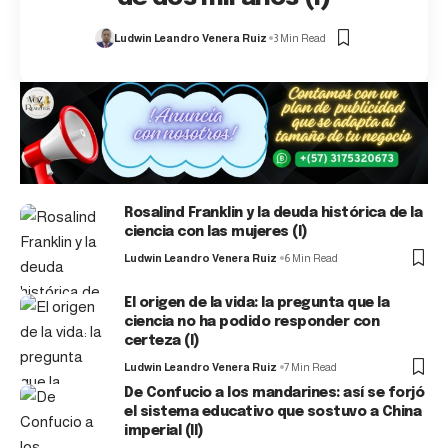
Ludwin Leandro Venera Ruiz
3 Min Read
Rosalind Franklin y la deuda histórica de la
ciencia con las mujeres (I)
Ludwin Leandro Venera Ruiz
6 Min Read
El origen de la vida: la pregunta que la
ciencia no ha podido responder con
certeza (I)
Ludwin Leandro Venera Ruiz
7 Min Read
De Confucio a los mandarines: así se forjó
el sistema educativo que sostuvo a China
imperial (II)