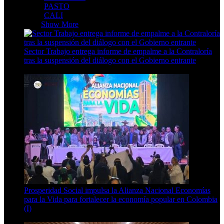
PASTO
CALI
PAIS
Show More
Sector Trabajo entrega informe de empalme a la Contraloría
tras la suspensión del diálogo con el Gobierno entrante
3 Min Read
Prosperidad Social impulsa la Alianza Nacional Economías
para la Vida para fortalecer la economía popular en Colombia
(I)
4 Min Read