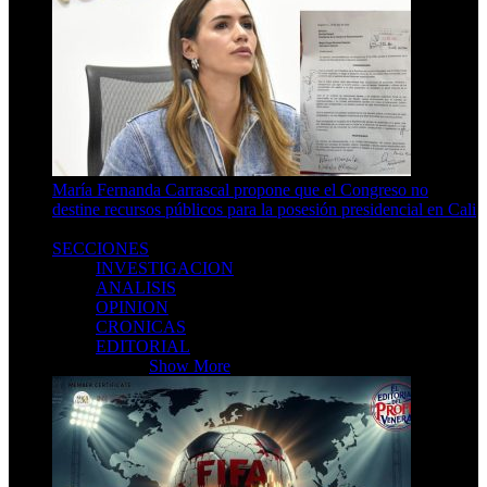
María Fernanda Carrascal propone que el Congreso no
destine recursos públicos para la posesión presidencial en Cali
3 Min Read
SECCIONES
INVESTIGACION
ANALISIS
OPINION
CRONICAS
EDITORIAL
SECCIONES
Show More