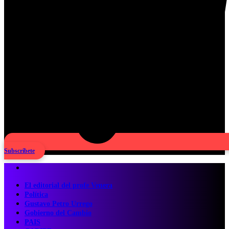
Subscribete
El editorial del profe Venera
Política
Gustavo Petro Urrego
Gobierno del Cambio
PAIS