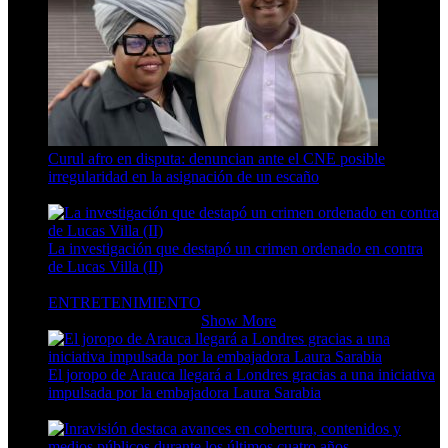
Curul afro en disputa: denuncian ante el CNE posible
irregularidad en la asignación de un escaño
8 Min Read
La investigación que destapó un crimen ordenado en contra
de Lucas Villa (II)
5 Min Read
ENTRETENIMIENTO
ENTRETENIMIENTO
Show More
El joropo de Arauca llegará a Londres gracias a una iniciativa
impulsada por la embajadora Laura Sarabia
4 Min Read