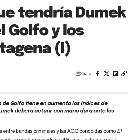
que tendría Dumek
l Golfo y los
tagena (I)
Share
n de Golfo tiene en aumento los índices de
 Dumek deberá actuar con mano dura ante los
es entre bandas criminales y las AGC conocidas como
El
desde un panfleto dejado en el Barrio Las Lomas en la