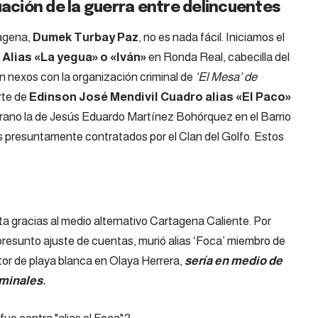
uación de la guerra entre delincuentes
tagena,
Dumek Turbay Paz
, no es nada fácil. Iniciamos el
e
Alias «La yegua» o «Iván»
en Ronda Real, cabecilla del
n nexos con la organización criminal de
‘El Mesa’ de
rte de
Edinson José Mendivil Cuadro alias «El Paco»
rano la de Jesús Eduardo Martínez Bohórquez en el Barrio
s presuntamente contratados por el Clan del Golfo. Estos
a gracias al medio alternativo
Cartagena Caliente
. Por
 presunto ajuste de cuentas, murió alias ‘Foca’ miembro de
tor de playa blanca en Olaya Herrera,
sería en medio de
iminales.