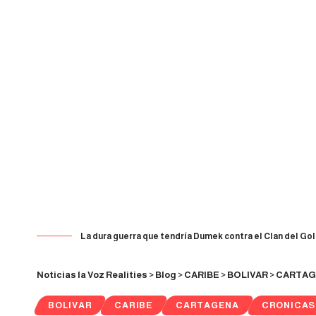
La dura guerra que tendría Dumek contra el Clan del Gol
Noticias la Voz Realities
>
Blog
>
CARIBE
>
BOLIVAR
>
CARTAG
BOLIVAR
CARIBE
CARTAGENA
CRONICAS