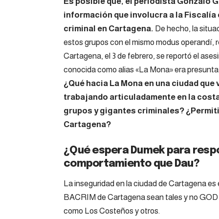
Es posible que, el periodista Gonzalo 
información que involucra a la Fiscalía 
criminal en Cartagena.
De hecho, la situac
estos grupos con el mismo modus operandí, re
Cartagena, el 3 de febrero, se reportó el ase
conocida como alias «La Mona» era presunta j
¿Qué hacia La Mona en una ciudad que v
trabajando articuladamente en la cos
grupos y gigantes criminales? ¿Permiti
Cartagena?
¿Qué espera Dumek para respo
comportamiento que Dau?
La inseguridad en la ciudad de Cartagena es
BACRIM de Cartagena sean tales y no GOD o
como Los Costeños y otros.