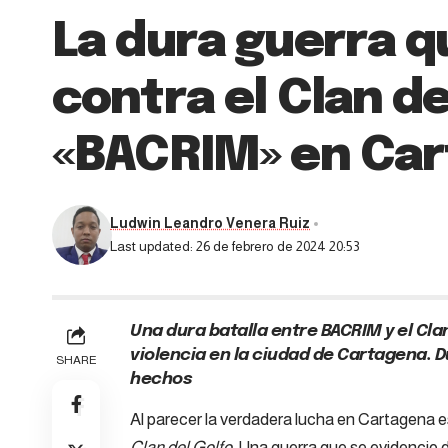
La dura guerra 
contra el Clan de
«BACRIM» en Car
Ludwin Leandro Venera Ruiz
Last updated: 26 de febrero de 2024 20:53
Una dura batalla entre BACRIM y el Cla
violencia en la ciudad de Cartagena.
SHARE
hechos
Al parecer la verdadera lucha en Cartagena 
Clan del Golfo
. Una guerra que se evidencio 