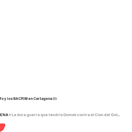
fo y los BACRIM en Cartagena (I)
ENA
>
La dura guerra que tendría Dumek contra el Clan del Golfo y los «BACRIM» en Cartagena (I)