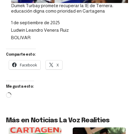
Dumek Turbay promete recuperar la IE de Ternera:
educación digna como prioridad en Cartagena
Fecha
1 de septiembre de 2025
Autor
Ludwin Leandro Venera Ruiz
Respecto a
BOLIVAR
Comparte esto:
Facebook
X
Me gusta esto:
Más en Noticias La Voz Realities