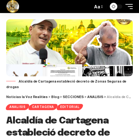
Aa
Alcaldía de Cartagena estableció decreto de Zonas Seguras de
drogas
Noticias la Voz Realities
>
Blog
>
SECCIONES
>
ANALISIS
>
Alcaldía de Cartagena estableció decreto de Zonas Seguras de drogas
ANALISIS
CARTAGENA
EDITORIAL
Alcaldía de Cartagena
estableció decreto de