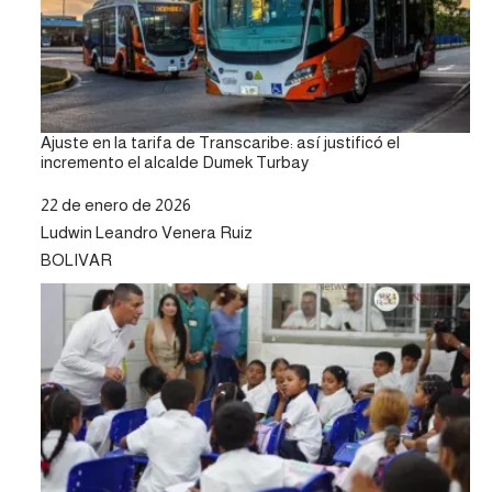
Ajuste en la tarifa de Transcaribe: así justificó el
incremento el alcalde Dumek Turbay
Fecha
22 de enero de 2026
Autor
Ludwin Leandro Venera Ruiz
Respecto a
BOLIVAR