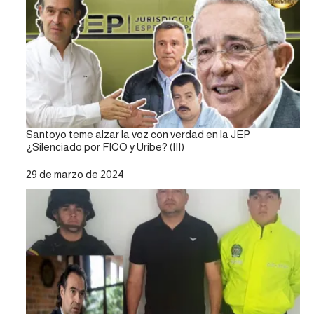
Santoyo teme alzar la voz con verdad en la JEP
¿Silenciado por FICO y Uribe? (III)
Fecha
29 de marzo de 2024