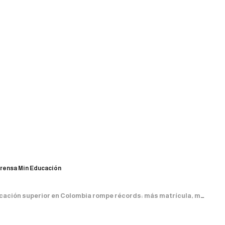
rensa Min Educación
ión superior en Colombia rompe récords: más matrícula, más equidad y más regiones con acceso