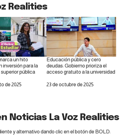
z Realities
marca un hito
Educación pública y cero
n inversión para la
deudas: Gobierno prioriza el
superior pública
acceso gratuito a la universidad
to de 2025
Fecha
23 de octubre de 2025
n Noticias La Voz Realities
iente y alternativo dando clic en el botón de BOLD: