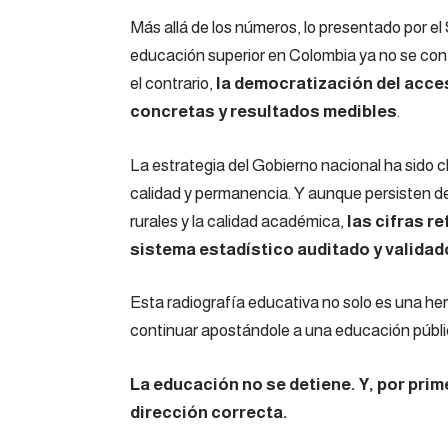
Más allá de los números, lo presentado por el
educación superior en Colombia ya no se conf
el contrario,
la democratización del acce
concretas y resultados medibles
.
La estrategia del Gobierno nacional ha sido c
calidad y permanencia. Y aunque persisten d
rurales y la calidad académica,
las cifras r
sistema estadístico auditado y validad
Esta radiografía educativa no solo es una her
continuar apostándole a una educación pública
La educación no se detiene. Y, por prim
dirección correcta.