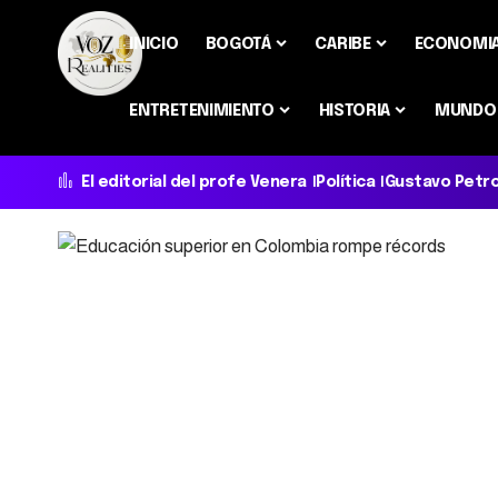
INICIO
BOGOTÁ
CARIBE
ECONOMI
ENTRETENIMIENTO
HISTORIA
MUNDO
El editorial del profe Venera
Política
Gustavo Petr