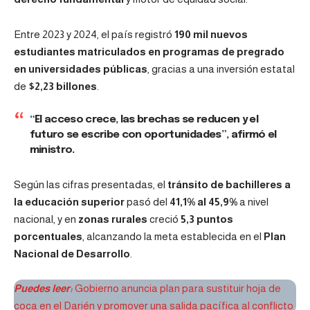
Entre 2023 y 2024, el país registró
190 mil nuevos
estudiantes matriculados en programas de pregrado
en universidades públicas
, gracias a una inversión estatal
de
$2,23 billones
.
“El acceso crece, las brechas se reducen y el
futuro se escribe con oportunidades”, afirmó el
ministro.
Según las cifras presentadas, el
tránsito de bachilleres a
la educación superior
pasó del
41,1% al 45,9%
a nivel
nacional, y en
zonas rurales
creció
5,3 puntos
porcentuales
, alcanzando la meta establecida en el
Plan
Nacional de Desarrollo
.
Puedes leer:
Gobierno anuncia plan para sustituir hoja de
coca en el Darién y promover una salida pacífica al conflicto