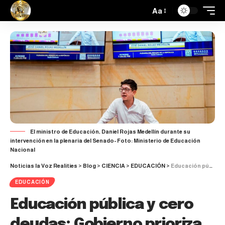
Aa
​​El ministro de Educación, Daniel Rojas ​Medellín durante su
intervención en la plenaria del Senado- Foto: Ministerio de Educación
Nacional
Noticias la Voz Realities
>
Blog
>
CIENCIA
>
EDUCACIÓN
>
Educación pública y cero deudas: Gobierno prioriza el acceso gratuito a la universidad
EDUCACIÓN
Educación pública y cero
deudas: Gobierno prioriza