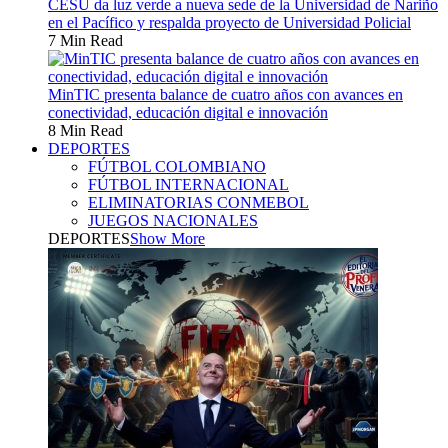
CESU da luz verde a nueva sede de la Universidad de Nariño
en el Pacífico y respalda proyecto de Universidad Policial
7 Min Read
MinTIC presenta balance de cuatro años con avances en
conectividad, educación digital e innovación
8 Min Read
DEPORTES
FÚTBOL COLOMBIANO
FÚTBOL INTERNACIONAL
ELIMINATORIAS CONMEBOL
JUEGOS NACIONALES
DEPORTES
Show More