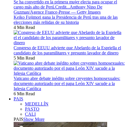
Keiko Fujimori gana la Presidencia de Perú tras una de las
elecciones más reñidas de su historia
4 Min Read
Congreso de EEUU advierte que Abelardo de la Espriella el
candidato de los paramilitares y presunto lavador de dinero
5 Min Read
Vaticano abre debate inédito sobre creyentes homosexuales:
documento autorizado por el papa León XIV sacude a la
Iglesia Católica
6 Min Read
PAIS
MEDELLÍN
PASTO
CALI
PAIS
Show More