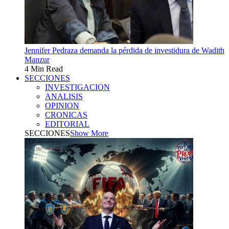
Jennifer Pedraza demanda la pérdida de investidura de Wadith
Manzur
4 Min Read
SECCIONES
INVESTIGACION
ANALISIS
OPINION
CRONICAS
EDITORIAL
SECCIONES
Show More