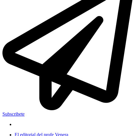
Subscribete
El editorial del profe Venera