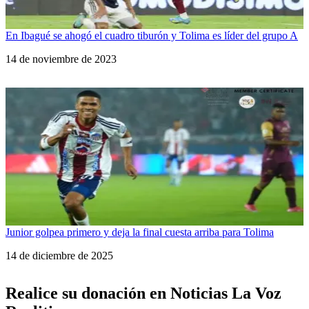
En Ibagué se ahogó el cuadro tiburón y Tolima es líder del grupo A
Fecha
14 de noviembre de 2023
Junior golpea primero y deja la final cuesta arriba para Tolima
Fecha
14 de diciembre de 2025
Realice su donación en Noticias La Voz