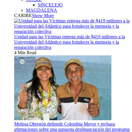
SINCELEJO
MAGDALENA
CARIBE
Show More
Unidad para las Víctimas entrega más de $419 millones a la
Universidad del Atlántico para fortalecer la memoria y la
reparación colectiva
4 Min Read
Melissa Obregón defiende Colombia Mayor y rechaza
afirmaciones sobre una supuesta desfinanciación del programa