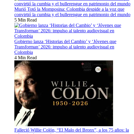
Murió Totó la Momposina: Colombia despide a la voz que
convirtió la cumbia y el bullerengue en patrimonio del mundo
5 Min Read
Gobierno lanza ‘Historias del Cambio’ y ‘Jóvenes que
Transforman’ 2026: impulso al talento audiovisual en
Colombia
4 Min Read
Falleció Willie Colón, “El Malo del Bronx”, a los 75 años: la