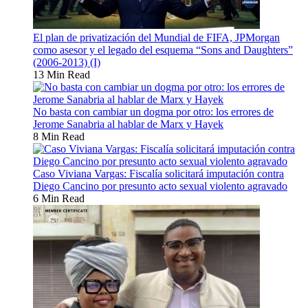
El plan de privatización del Mundial de FIFA, JPMorgan
como asesor y el legado del esquema “Sons and Daughters”
(2006-2013) (I)
13 Min Read
No basta con cambiar un dogma por otro: los errores de
Jerome Sanabria al hablar de Marx y Hayek
8 Min Read
Caso Viviana Vargas: Fiscalía solicitará imputación contra
Diego Cancino por presunto acto sexual violento agravado
6 Min Read