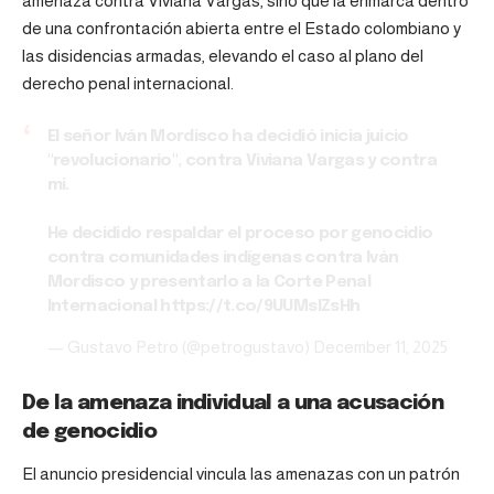
amenaza contra Viviana Vargas, sino que la enmarca dentro
de una confrontación abierta entre el Estado colombiano y
las disidencias armadas, elevando el caso al plano del
derecho penal internacional.
El señor Iván Mordisco ha decidió inicia juicio
"revolucionario", contra Viviana Vargas y contra
mi.
He decidido respaldar el proceso por genocidio
contra comunidades indígenas contra Iván
Mordisco y presentarlo a la Corte Penal
Internacional
https://t.co/9UUMslZsHh
— Gustavo Petro (@petrogustavo)
December 11, 2025
De la amenaza individual a una acusación
de genocidio
El anuncio presidencial vincula las amenazas con un patrón