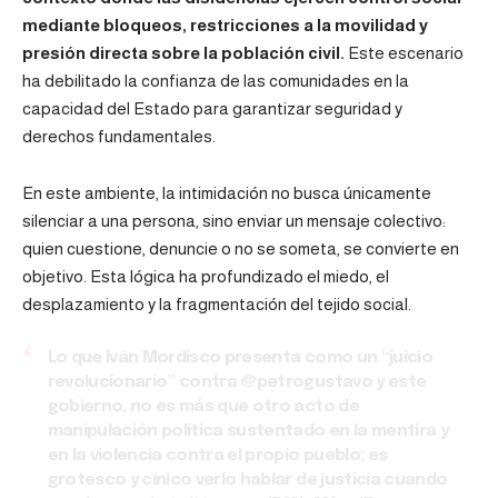
mediante bloqueos, restricciones a la movilidad y
presión directa sobre la población civil.
Este escenario
ha debilitado la confianza de las comunidades en la
capacidad del Estado para garantizar seguridad y
derechos fundamentales.
En este ambiente, la intimidación no busca únicamente
silenciar a una persona, sino enviar un mensaje colectivo:
quien cuestione, denuncie o no se someta, se convierte en
objetivo. Esta lógica ha profundizado el miedo, el
desplazamiento y la fragmentación del tejido social.
Lo que Iván Mordisco presenta como un “juicio
revolucionario” contra
@petrogustavo
y este
gobierno, no es más que otro acto de
manipulación política sustentado en la mentira y
en la violencia contra el propio pueblo; es
grotesco y cínico verlo hablar de justicia cuando