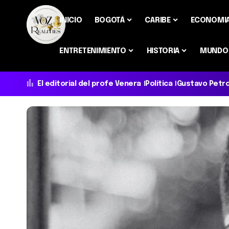
INICIO
BOGOTÁ
CARIBE
ECONOMI
ENTRETENIMIENTO
HISTORIA
MUNDO
El editorial del profe Venera
Política
Gustavo Petr