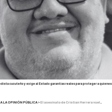
odista cucuteño y exige al Estado garantías reales para proteger a quienes
 LA OPINIÓN PÚBLICA
>
El asesinato de Cristian Herrera vuelve a poner en jaque la libertad de prensa en Colombia