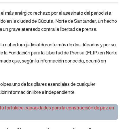
l más enérgico rechazo por el asesinato del periodista
rido en la ciudad de Cúcuta, Norte de Santander, un hecho
a un grave atentado contra la libertad de prensa.
la cobertura judicial durante más de dos décadas y por su
de la Fundación para la Libertad de Prensa (FLIP) en Norte
mado que, según la información conocida, ocurrió en
olpea uno de los pilares esenciales de cualquier
bir información libre e independiente.
tá fortalece capacidades para la construcción de paz en