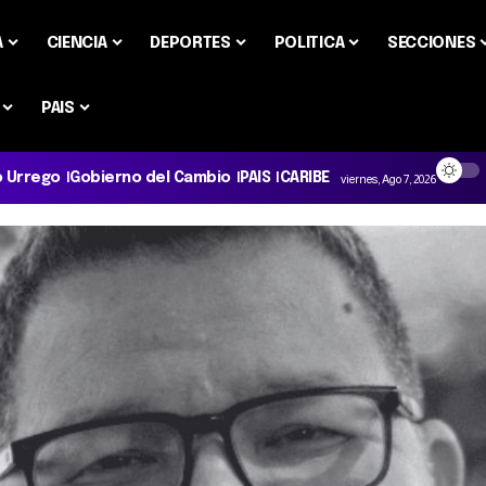
A
CIENCIA
DEPORTES
POLITICA
SECCIONES
PAIS
o Urrego
Gobierno del Cambio
PAIS
CARIBE
viernes, Ago 7, 2026