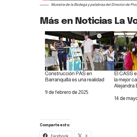
Muestra de la Bodega y palabras del Director de Pro
Más en Noticias La Vo
Construcción PAS en
El CASS e
Barranquilla es una realidad
la mejor c
Alejandra
Fecha
9 de febrero de 2025
Fecha
14 de may
Comparte esto:
Facebook
X