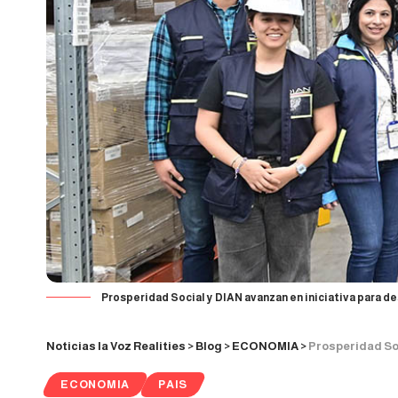
Prosperidad Social y DIAN avanzan en iniciativa para d
Noticias la Voz Realities
>
Blog
>
ECONOMIA
>
Prosperidad Social
ECONOMIA
PAIS