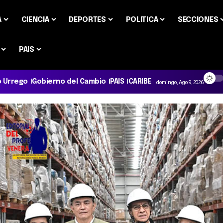
A
CIENCIA
DEPORTES
POLITICA
SECCIONES
PAIS
o Urrego
Gobierno del Cambio
PAIS
CARIBE
domingo, Ago 9, 2026