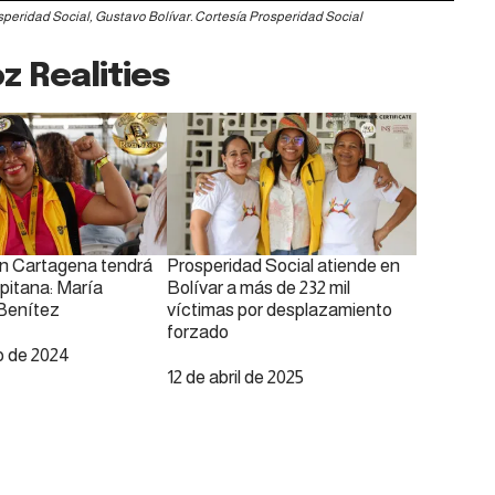
speridad Social, Gustavo Bolívar. Cortesía Prosperidad Social
z Realities
n Cartagena tendrá
Prosperidad Social atiende en
apitana: María
Bolívar a más de 232 mil
 Benítez
víctimas por desplazamiento
forzado
o de 2024
Fecha
12 de abril de 2025