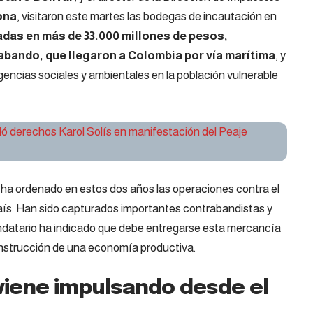
ona
, visitaron este martes las bodegas de incautación en
das en más de 33.000 millones de pesos,
abando, que llegaron a Colombia por vía marítima
, y
gencias sociales y ambientales en la población vulnerable
ló derechos Karol Solís en manifestación del Peaje
 ha ordenado en estos dos años las operaciones contra el
aís. Han sido capturados importantes contrabandistas y
mandatario ha indicado que debe entregarse esta mercancía
onstrucción de una economía productiva.
 viene impulsando desde el