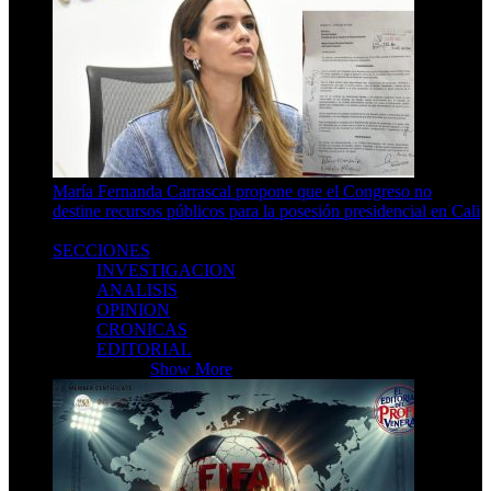
María Fernanda Carrascal propone que el Congreso no
destine recursos públicos para la posesión presidencial en Cali
3 Min Read
SECCIONES
INVESTIGACION
ANALISIS
OPINION
CRONICAS
EDITORIAL
SECCIONES
Show More