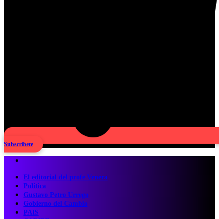
Subscribete
El editorial del profe Venera
Política
Gustavo Petro Urrego
Gobierno del Cambio
PAIS