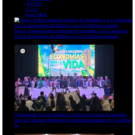
PASTO
CALI
PAIS
Show More
Sector Trabajo entrega informe de empalme a la Contraloría
tras la suspensión del diálogo con el Gobierno entrante
3 Min Read
Prosperidad Social impulsa la Alianza Nacional Economías
para la Vida para fortalecer la economía popular en Colombia
(I)
4 Min Read