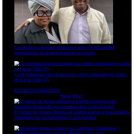
Curul afro en disputa: denuncian ante el CNE posible
irregularidad en la asignación de un escaño
8 Min Read
La investigación que destapó un crimen ordenado en contra
de Lucas Villa (II)
5 Min Read
ENTRETENIMIENTO
ENTRETENIMIENTO
Show More
El joropo de Arauca llegará a Londres gracias a una iniciativa
impulsada por la embajadora Laura Sarabia
4 Min Read