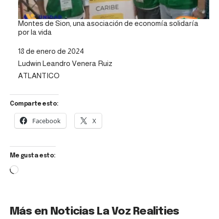
Montes de Sion, una asociación de economía solidaría
por la vida
Fecha
18 de enero de 2024
Autor
Ludwin Leandro Venera Ruiz
Respecto a
ATLANTICO
Comparte esto:
Facebook
X
Me gusta esto:
Más en Noticias La Voz Realities