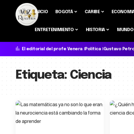
INICIO
BOGOTÁ
CARIBE
ECONOMI
ENTRETENIMIENTO
HISTORIA
MUNDO
El editorial del profe Venera
Política
Gustavo Petr
Etiqueta:
Ciencia