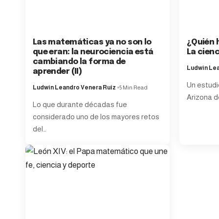
Las matemáticas ya no son lo
¿Quién h
que eran: la neurociencia está
La cien
cambiando la forma de
Ludwin Lea
aprender (II)
Un estudi
Ludwin Leandro Venera Ruiz
5 Min Read
Arizona d
Lo que durante décadas fue
considerado uno de los mayores retos
del
…