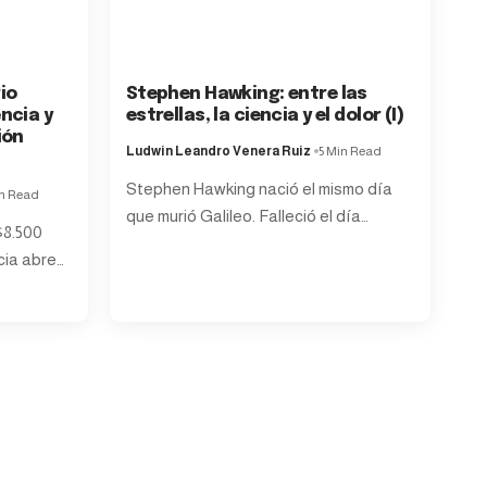
io
Stephen Hawking: entre las
ncia y
estrellas, la ciencia y el dolor (I)
ión
Ludwin Leandro Venera Ruiz
5 Min Read
Stephen Hawking nació el mismo día
in Read
que murió Galileo. Falleció el día
…
$8.500
ncia abre
…