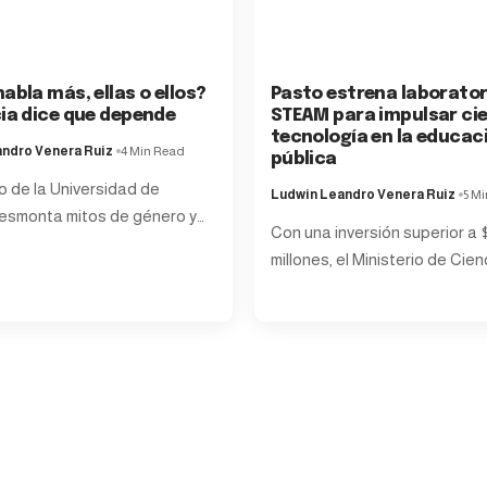
abla más, ellas o ellos?
Pasto estrena laborator
cia dice que depende
STEAM para impulsar cie
tecnología en la educac
ndro Venera Ruiz
4 Min Read
pública
o de la Universidad de
Ludwin Leandro Venera Ruiz
5 M
esmonta mitos de género y
…
Con una inversión superior a 
millones, el Ministerio de Cie