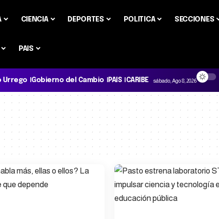
A
CIENCIA
DEPORTES
POLITICA
SECCIONES
PAIS
o Urrego
Gobierno del Cambio
PAIS
CARIBE
sábado, Ago 8, 2026