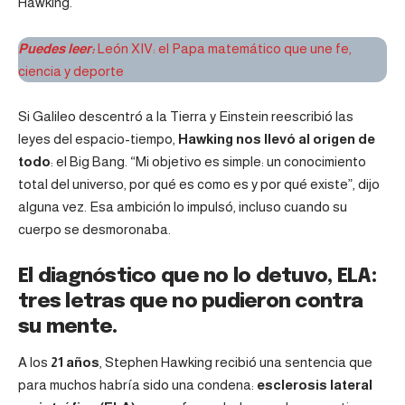
Hawking.
Puedes leer:
León XIV: el Papa matemático que une fe,
ciencia y deporte
Si Galileo descentró a la Tierra y Einstein reescribió las
leyes del espacio-tiempo,
Hawking nos llevó al origen de
todo
: el Big Bang. “Mi objetivo es simple: un conocimiento
total del universo, por qué es como es y por qué existe”, dijo
alguna vez. Esa ambición lo impulsó, incluso cuando su
cuerpo se desmoronaba.
El diagnóstico que no lo detuvo, ELA:
tres letras que no pudieron contra
su mente.
A los
21 años
, Stephen Hawking recibió una sentencia que
para muchos habría sido una condena:
esclerosis lateral