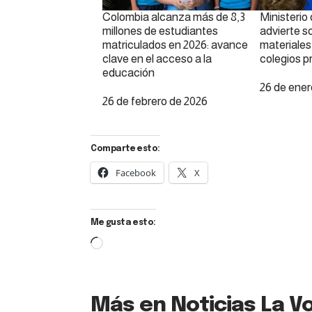
Colombia alcanza más de 8,3
Ministerio
millones de estudiantes
advierte s
matriculados en 2026: avance
materiales 
clave en el acceso a la
colegios p
educación
Fecha
26 de ener
Fecha
26 de febrero de 2026
Comparte esto:
Facebook
X
Me gusta esto:
Más en Noticias La Vo