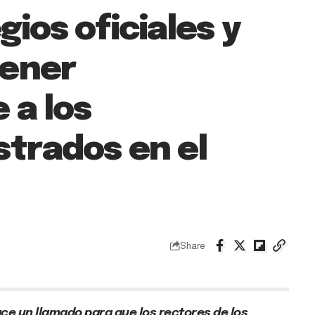
ios oficiales y
tener
 a los
strados en el
Share
ace un llamado para que los rectores de los