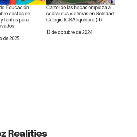
 de Educación
Cartel de las becas empieza a
obre costos de
cobrar sus víctimas en Soledad:
y tarifas para
Colegio ICSA liquidará (II)
rivados
Fecha
13 de octubre de 2024
o de 2025
z Realities