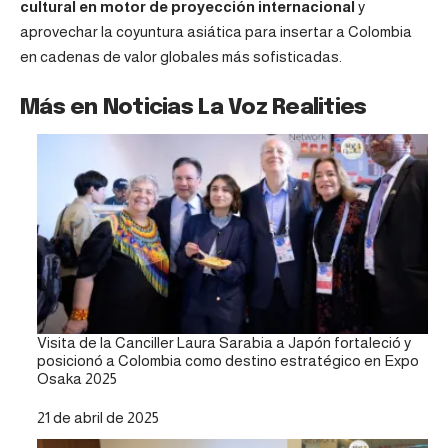
cultural en motor de proyección internacional
y
aprovechar la coyuntura asiática para insertar a Colombia
en cadenas de valor globales más sofisticadas.
Más en Noticias La Voz Realities
Visita de la Canciller Laura Sarabia a Japón fortaleció y
posicionó a Colombia como destino estratégico en Expo
Osaka 2025
Fecha
21 de abril de 2025