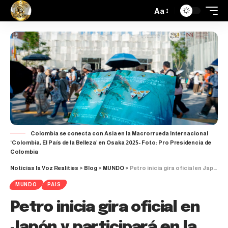
Aa
​​​Colombia se conecta con Asia en ​la Macrorrueda Internacional
‘Colombia, El País de la Belleza’ en Osaka 2025- Foto: Pro Presidencia de
Colombia
Noticias la Voz Realities
>
Blog
>
MUNDO
>
Petro inicia gira oficial en Japón y participará en la Expo Mundial Osaka 2025
MUNDO
PAIS
Petro inicia gira oficial en
Japón y participará en la