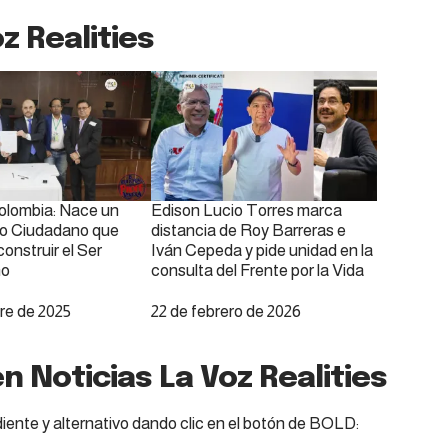
z Realities
olombia: Nace un
Edison Lucio Torres marca
o Ciudadano que
distancia de Roy Barreras e
nstruir el Ser
Iván Cepeda y pide unidad en la
no
consulta del Frente por la Vida
re de 2025
Fecha
22 de febrero de 2026
n Noticias La Voz Realities
iente y alternativo dando clic en el botón de BOLD: