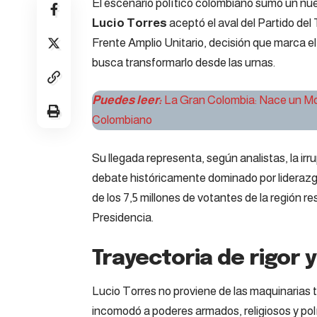
El escenario político colombiano sumó un nue
Lucio Torres
aceptó el aval del Partido del
Frente Amplio Unitario, decisión que marca e
busca transformarlo desde las urnas.
Puedes leer:
La Gran Colombia: Nace un Mo
Colombiano
Su llegada representa, según analistas, la irr
debate históricamente dominado por liderazgos
de los 7,5 millones de votantes de la región re
Presidencia.
Trayectoria de rigor y
Lucio Torres no proviene de las maquinarias 
incomodó a poderes armados, religiosos y pol