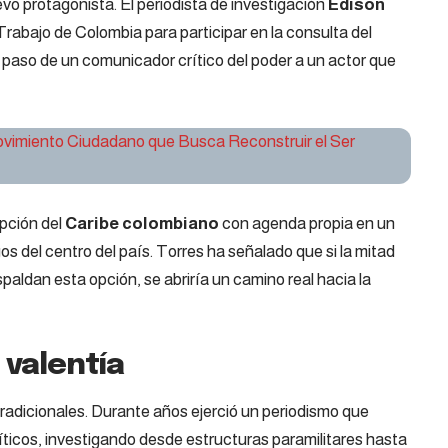
vo protagonista. El periodista de investigación
Edison
 Trabajo de Colombia para participar en la consulta del
l paso de un comunicador crítico del poder a un actor que
vimiento Ciudadano que Busca Reconstruir el Ser
upción del
Caribe colombiano
con agenda propia en un
 del centro del país. Torres ha señalado que si la mitad
spaldan esta opción, se abriría un camino real hacia la
 valentía
tradicionales. Durante años ejerció un periodismo que
íticos, investigando desde estructuras paramilitares hasta