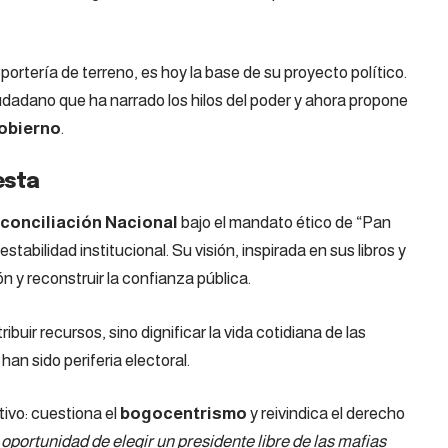
portería de terreno, es hoy la base de su proyecto político.
dadano que ha narrado los hilos del poder y ahora propone
gobierno
.
esta
conciliación Nacional
bajo el mandato ético de “Pan
estabilidad institucional. Su visión, inspirada en sus libros y
ón y reconstruir la confianza pública.
ibuir recursos, sino dignificar la vida cotidiana de las
han sido periferia electoral.
ivo: cuestiona el
bogocentrismo
y reivindica el derecho
oportunidad de elegir un presidente libre de las mafias