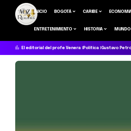
INICIO
BOGOTÁ
CARIBE
ECONOMI
ENTRETENIMIENTO
HISTORIA
MUNDO
El editorial del profe Venera
Política
Gustavo Petr