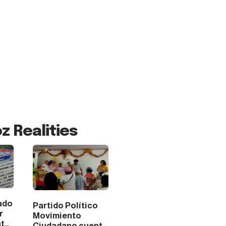
z Realities
tado
Partido Político
r
Movimiento
t
Ciudadano cuenta