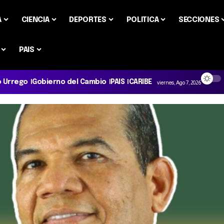
A
CIENCIA
DEPORTES
POLITICA
SECCIONES
PAIS
o Urrego
Gobierno del Cambio
PAIS
CARIBE
viernes, Ago 7, 2026