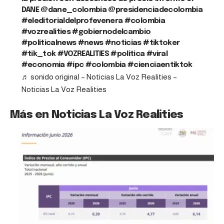
DANE @dane_colombia @presidenciadecolombia
#eleditorialdelprofevenera
#colombia
#vozrealities
#gobiernodelcambio
#politicalnews
#news
#noticias
#tiktoker
#tik_tok
#VOZREALITIES
#politica
#viral
#economia
#ipc
#colombia
#cienciaentiktok
♬ sonido original – Noticias La Voz Realities –
Noticias La Voz Realities
Más en Noticias La Voz Realities