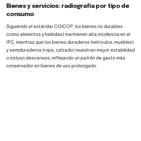
Bienes y servicios: radiografía por tipo de
consumo
Siguiendo el estándar COICOP, los bienes no durables
(como alimentos y bebidas) mantienen alta incidencia en el
IPC, mientras que los bienes duraderos (vehículos, muebles)
y semiduraderos (ropa, calzado) muestran mayor estabilidad
o incluso descensos, reflejando un patrón de gasto más
conservador en bienes de uso prolongado.
Fuente: DANE, IPC Nota: el orden de los grupos responde a su ponderación
dentro de la canasta del IPC (izq – der).