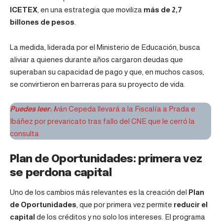
ICETEX
, en una estrategia que moviliza
más de 2,7
billones de pesos
.
La medida, liderada por el Ministerio de Educación, busca
aliviar a quienes durante años cargaron deudas que
superaban su capacidad de pago y que, en muchos casos,
se convirtieron en barreras para su proyecto de vida.
Puedes leer:
I
ván Cepeda llevará a la Fiscalía a Prada e
Ibáñez por prevaricato tras fallo del CNE que le cerró la
consulta
Plan de Oportunidades: primera vez
se perdona capital
Uno de los cambios más relevantes es la creación del
Plan
de Oportunidades
, que por primera vez permite
reducir el
capital
de los créditos y no solo los intereses. El programa