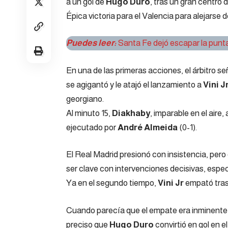
a un gol de
Hugo Duro
, tras un gran centro 
Épica victoria para el Valencia para alejarse d
Puedes leer:
Santa Fe dejó escapar la punt
En una de las primeras acciones, el árbitro s
se agigantó y le atajó el lanzamiento a
Vini J
georgiano.
Al minuto 15,
Diakhaby
, imparable en el aire
ejecutado por
André Almeida
(0-1).
El Real Madrid presionó con insistencia, pero
ser clave con intervenciones decisivas, esp
Ya en el segundo tiempo,
Vini Jr
empató tras 
Cuando parecía que el empate era inminente
preciso que
Hugo Duro
convirtió en gol en e