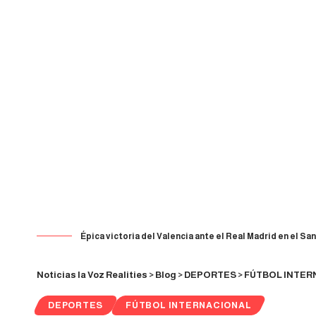
Épica victoria del Valencia ante el Real Madrid en el 
Noticias la Voz Realities
>
Blog
>
DEPORTES
>
FÚTBOL INTER
DEPORTES
FÚTBOL INTERNACIONAL