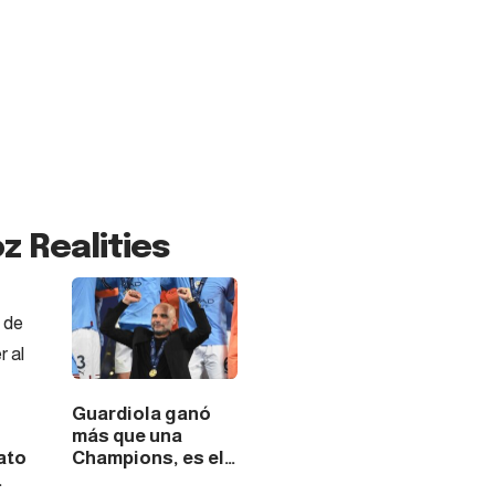
z Realities
Guardiola ganó
más que una
ato
Champions, es el
…
maestro…