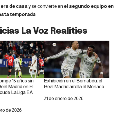
fuera de casa
y se convierte en
el segundo equipo en
 esta temporada
.
ias La Voz Realities
ompe 15 años sin
Exhibición en el Bernabéu: el
Real Madrid en El
Real Madrid arrolla al Mónaco
acude LaLiga EA
Fecha
21 de enero de 2026
ero de 2026