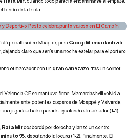
de
Rafa Mir
, cuando todo parecía encaminarse al empate.
el fondo de la tabla.
a y Deportivo Pasto celebra punto valioso en El Campín
eñaló penalti sobre Mbappé, pero
Giorgi Mamardashvili
r
, dejando claro que sería una noche estelar para el portero
, abrió el marcador con un
gran cabezazo
tras un córner
 el Valencia CF se mantuvo firme. Mamardashvili volvió a
ecialmente ante potentes disparos de Mbappé y Valverde.
una jugada a balón parado, igualando el marcador (1-1).
,
Rafa Mir
desbordó por derecha y lanzó un centro
l
minuto 95
, desatando la locura (1-2). Finalmente, El