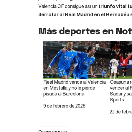
Valencia
CF
consigue así un
triunfo vital 
derrotar al Real Madrid en el Bernabéu
Más deportes en Notic
Real Madrid vence al Valencia
Osasuna r
en Mestalla y no le pierde
vencer al 
pisada al Barcelona
Sadar y s
Sports
Fecha
9 de febrero de 2026
Fecha
22 de febr
Comparte esto: