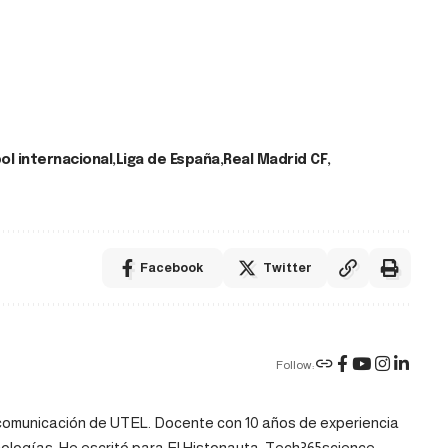
ol internacional
Liga de España
Real Madrid CF
Facebook
Twitter
Follow:
y comunicación de UTEL. Docente con 10 años de experiencia
cnologías. He escritó para El Histonauta, Tech365science,