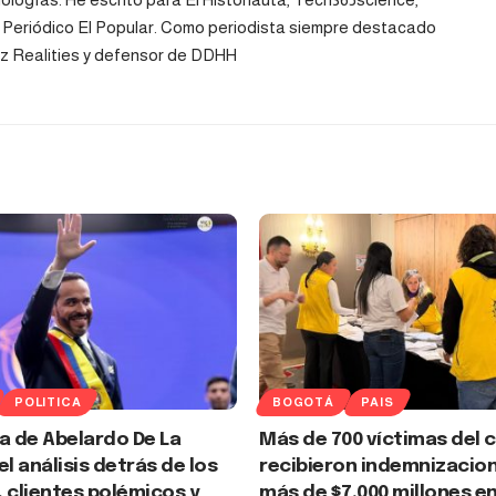
y Periódico El Popular. Como periodista siempre destacado
Voz Realities y defensor de DDHH
POLITICA
BOGOTÁ
PAIS
a de Abelardo De La
Más de 700 víctimas del 
 el análisis detrás de los
recibieron indemnizacio
 clientes polémicos y
más de $7.000 millones e