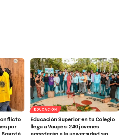
EDUCACIÓN
conflicto
Educación Superior en tu Colegio
nes por
llega a Vaupés: 240 jóvenes
n Bogotá
accederán a la universidad sin