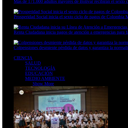
Más de 171.000 adultos mayores de Bolívar recibirán el sexto
3 Min Read
Prosperidad Social inicia el sexto ciclo de pagos de Colombia 
3 Min Read
Renta Ciudadana inicia pagos de atención a emergencias para f
6 Min Read
Colpensiones desmiente pérdida de datos y garantiza la normali
5 Min Read
CIENCIA
SALUD
TECNOLOGÍA
EDUCACIÓN
MEDIO AMBIENTE
CIENCIA
Show More