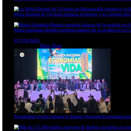
3 Min Read
Mesa Distrital de Víctimas impulsa el deporte y la construcción
6 Min Read
María Alejandra Benítez presenta balance de su gestión en el 
9 Min Read
ECONOMIA
ECONOMIA
Show More
Prosperidad Social impulsa la Alianza Nacional Economías para
4 Min Read