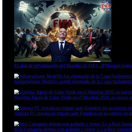
El plan de privatización del Mundial de FIFA, JPMorgan como 
13 Min Read
Independiente Medellín quedó eliminado de la Copa Sudameric
4 Min Read
Vozinha, figura de Cabo Verde en el Mundial 2026, es nuevo 
6 Min Read
Alianza FC rescata un empate ante Fortaleza en su estreno en l
4 Min Read
Real Cartagena debuta con goleada y vence 5-1 a Real Santand