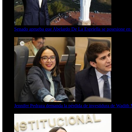
Senado aprueba que Abelardo De La Espriella se posesione en C
3 Min Read
Jennifer Pedraza demanda la pérdida de investidura de Wadith
4 Min Read