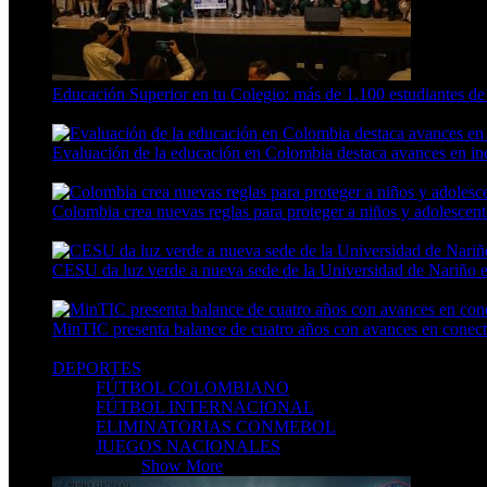
Educación Superior en tu Colegio: más de 1.100 estudiantes de
4 Min Read
Evaluación de la educación en Colombia destaca avances en incl
11 Min Read
Colombia crea nuevas reglas para proteger a niños y adolescente
9 Min Read
CESU da luz verde a nueva sede de la Universidad de Nariño en
7 Min Read
MinTIC presenta balance de cuatro años con avances en conecti
8 Min Read
DEPORTES
FÚTBOL COLOMBIANO
FÚTBOL INTERNACIONAL
ELIMINATORIAS CONMEBOL
JUEGOS NACIONALES
DEPORTES
Show More