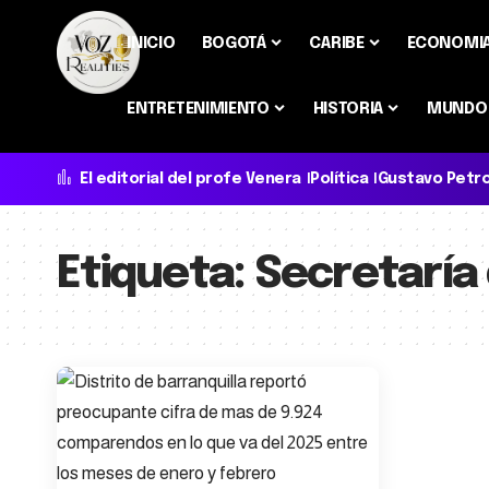
INICIO
BOGOTÁ
CARIBE
ECONOMI
ENTRETENIMIENTO
HISTORIA
MUNDO
El editorial del profe Venera
Política
Gustavo Petr
Etiqueta:
Secretaría 