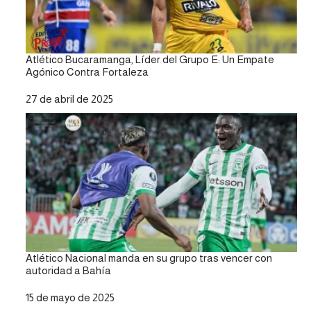
Atlético Bucaramanga, Líder del Grupo E: Un Empate
Agónico Contra Fortaleza
Fecha
27 de abril de 2025
Atlético Nacional manda en su grupo tras vencer con
autoridad a Bahía
Fecha
15 de mayo de 2025