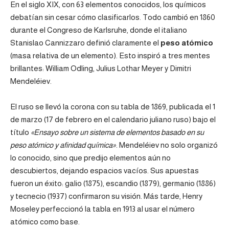
En el siglo XIX, con 63 elementos conocidos, los químicos
debatían sin cesar cómo clasificarlos. Todo cambió en 1860
durante el Congreso de Karlsruhe, donde el italiano
Stanislao Cannizzaro definió claramente el
peso atómico
(masa relativa de un elemento). Esto inspiró a tres mentes
brillantes: William Odling, Julius Lothar Meyer y Dimitri
Mendeléiev.
El ruso se llevó la corona con su tabla de 1869, publicada el 1
de marzo (17 de febrero en el calendario juliano ruso) bajo el
título
«Ensayo sobre un sistema de elementos basado en su
peso atómico y afinidad química»
. Mendeléiev no solo organizó
lo conocido, sino que predijo elementos aún no
descubiertos, dejando espacios vacíos. Sus apuestas
fueron un éxito: galio (1875), escandio (1879), germanio (1886)
y tecnecio (1937) confirmaron su visión. Más tarde, Henry
Moseley perfeccionó la tabla en 1913 al usar el número
atómico como base.