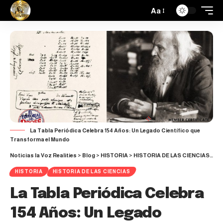
Aa
La Tabla Periódica Celebra 154 Años: Un Legado Científico que
Transforma el Mundo
Noticias la Voz Realities
>
Blog
>
HISTORIA
>
HISTORIA DE LAS CIENCIAS
>
La
HISTORIA
HISTORIA DE LAS CIENCIAS
La Tabla Periódica Celebra
154 Años: Un Legado