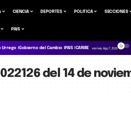
A
CIENCIA
DEPORTES
POLITICA
SECCIONES
PAIS
o Urrego
Gobierno del Cambio
PAIS
CARIBE
viernes, Ago 7, 2026
 022126 del 14 de novie