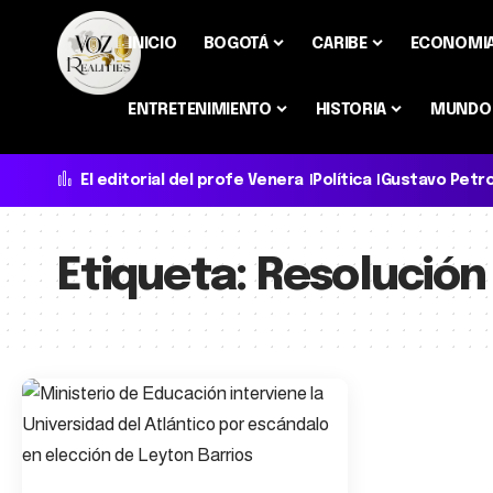
INICIO
BOGOTÁ
CARIBE
ECONOMI
ENTRETENIMIENTO
HISTORIA
MUNDO
El editorial del profe Venera
Política
Gustavo Petr
Etiqueta:
Resolución