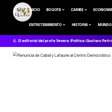
INICIO
BOGOTÁ
CARIBE
ECONOMI
ENTRETENIMIENTO
HISTORIA
MUNDO
El editorial del profe Venera
Política
Gustavo Petr