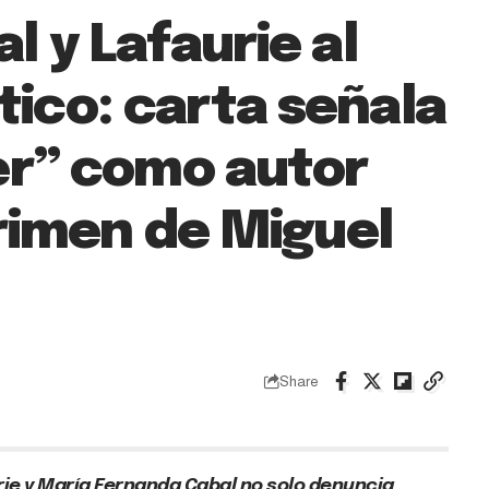
l y Lafaurie al
ico: carta señala
er” como autor
crimen de Miguel
Share
urie y María Fernanda Cabal no solo denuncia