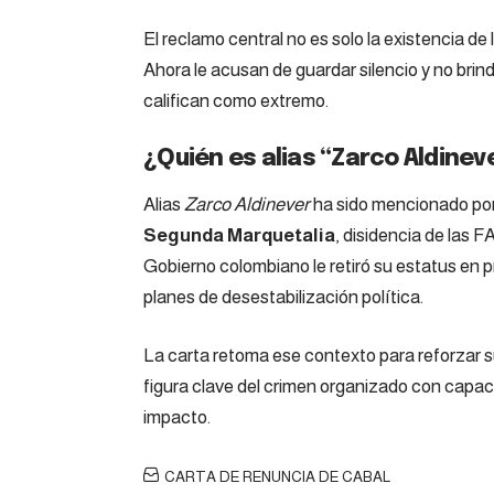
El reclamo central no es solo la existencia de
Ahora le acusan de guardar silencio y no brind
califican como extremo.
¿Quién es alias “Zarco Aldinev
Alias
Zarco Aldinever
ha sido mencionado por 
Segunda Marquetalia
, disidencia de las 
Gobierno colombiano le retiró su estatus en p
planes de desestabilización política.
La carta retoma ese contexto para reforzar s
figura clave del crimen organizado con capac
impacto.
CARTA DE RENUNCIA DE CABAL