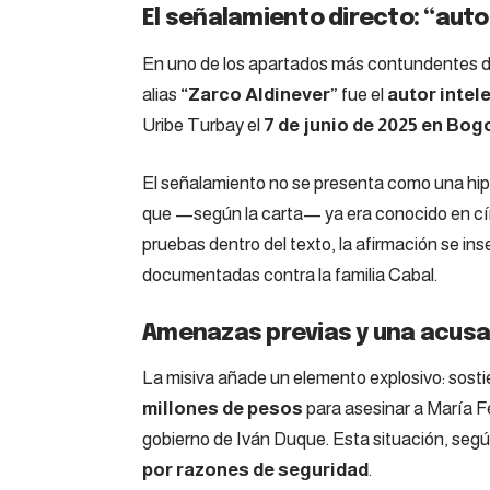
El señalamiento directo: “auto
En uno de los apartados más contundentes d
alias
“Zarco Aldinever”
fue el
autor intel
Uribe Turbay el
7 de junio de 2025 en Bog
El señalamiento no se presenta como una hip
que —según la carta— ya era conocido en cír
pruebas dentro del texto, la afirmación se i
documentadas contra la familia Cabal.
Amenazas previas y una acusa
La misiva añade un elemento explosivo: sosti
millones de pesos
para asesinar a María F
gobierno de Iván Duque. Esta situación, según 
por razones de seguridad
.