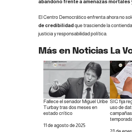
abandono frente a amenazas mortales y
El Centro Democrático enfrenta ahora no solo
de credibilidad
que trasciende la contienda
justicia y responsabilidad política.
Más en Noticias La Vo
Fallece el senador Miguel Uribe
SIC fija re
Turbay tras dos meses en
uso de dat
estado crítico
campañas p
temporada
Fecha
11 de agosto de 2025
Fecha
28 de ener