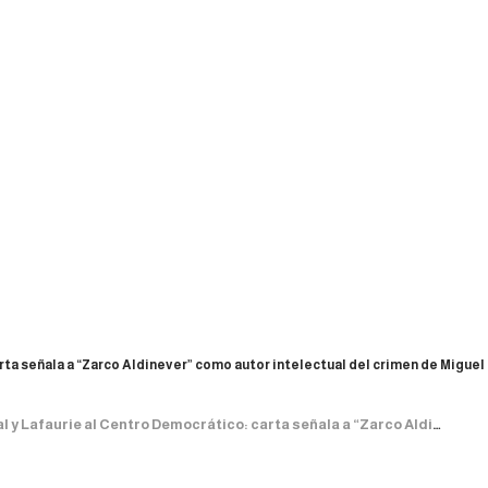
rta señala a “Zarco Aldinever” como autor intelectual del crimen de Miguel
 Centro Democrático: carta señala a “Zarco Aldinever” como autor intelectual del crimen de Miguel Uribe Turbay