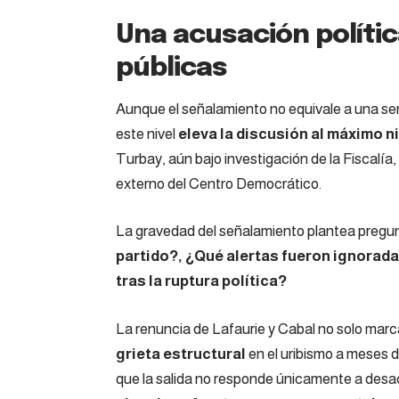
Una acusación políti
públicas
Aunque el señalamiento no equivale a una sent
este nivel
eleva la discusión al máximo ni
Turbay, aún bajo investigación de la Fiscalía,
externo del Centro Democrático.
La gravedad del señalamiento plantea pregun
partido?, ¿Qué alertas fueron ignoradas
tras la ruptura política?
La renuncia de Lafaurie y Cabal no solo marca
grieta estructural
en el uribismo a meses d
que la salida no responde únicamente a desa