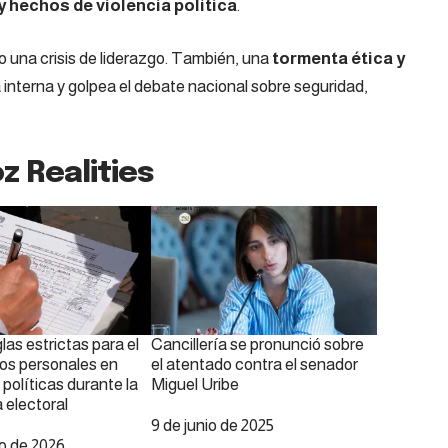
 hechos de violencia política
.
 una crisis de liderazgo. También, una
tormenta ética y
 interna y golpea el debate nacional sobre seguridad,
z Realities
glas estrictas para el
Cancillería se pronunció sobre
os personales en
el atentado contra el senador
olíticas durante la
Miguel Uribe
 electoral
Fecha
9 de junio de 2025
o de 2026