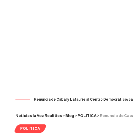
Renuncia de Cabal y Lafaurie al Centro Democrático: ca
Noticias la Voz Realities
>
Blog
>
POLITICA
>
Renuncia de Cabal y Lafaurie al
POLITICA