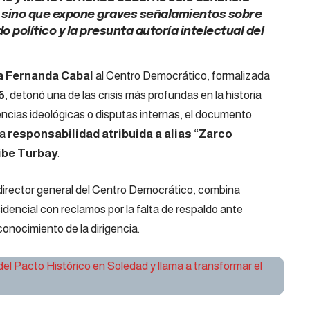
o, sino que expone graves señalamientos sobre
 político y la presunta autoría intelectual del
a Fernanda Cabal
al Centro Democrático, formalizada
6
, detonó una de las crisis más profundas en la historia
erencias ideológicas o disputas internas, el documento
la
responsabilidad atribuida a alias “Zarco
ribe Turbay
.
 director general del Centro Democrático, combina
dencial con reclamos por la falta de respaldo ante
onocimiento de la dirigencia.
l Pacto Histórico en Soledad y llama a transformar el