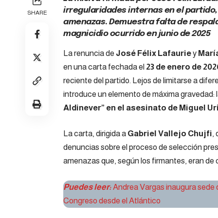
irregularidades internas en el partid
SHARE
amenazas
.
Demuestra falta de respaldo
magnicidio ocurrido en junio de 2025
La renuncia de
José Félix Lafaurie
y
Marí
en una carta fechada el
23 de enero de 202
reciente del partido. Lejos de limitarse a dif
introduce un elemento de máxima gravedad: 
Aldinever” en el asesinato de Miguel U
La carta, dirigida a
Gabriel Vallejo Chujfi
,
denuncias sobre el proceso de selección presi
amenazas que, según los firmantes, eran de c
Puedes leer:
Andrea Vargas inaugura sede de
Congreso desde el Atlántico