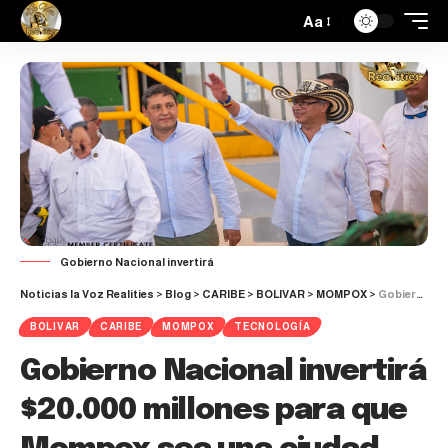
Aa
Gobierno Nacional invertirá
Noticias la Voz Realities
>
Blog
>
CARIBE
>
BOLIVAR
>
MOMPOX
>
Gobierno Nacional invertirá $20.000 millones para que Mompox sea una ciudad Inteligente
BOLIVAR
CARIBE
MOMPOX
TECNOLOGÍA
Gobierno Nacional invertirá
$20.000 millones para que