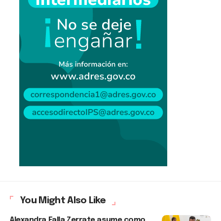
You Might Also Like
Alexandra Falla Zerrate asume como