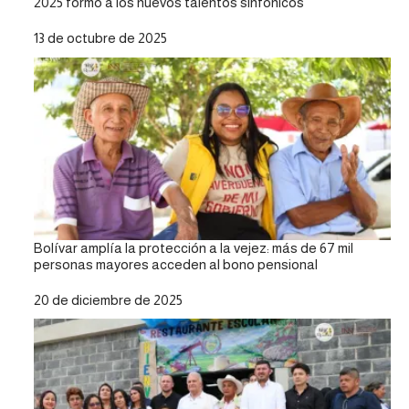
2025 formó a los nuevos talentos sinfónicos
Fecha
13 de octubre de 2025
Bolívar amplía la protección a la vejez: más de 67 mil
personas mayores acceden al bono pensional
Fecha
20 de diciembre de 2025