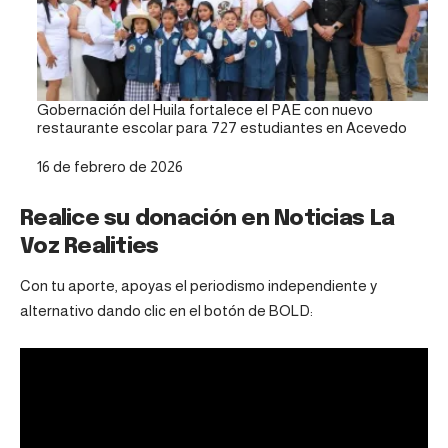
Gobernación del Huila fortalece el PAE con nuevo
restaurante escolar para 727 estudiantes en Acevedo
Fecha
16 de febrero de 2026
Realice su donación en Noticias La
Voz Realities
Con tu aporte, apoyas el periodismo independiente y
alternativo dando clic en el botón de BOLD: