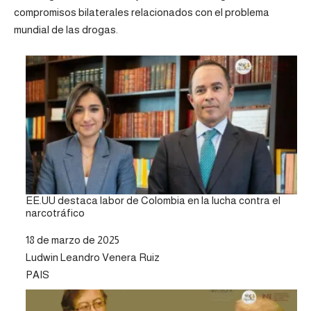
compromisos bilaterales relacionados con el problema
mundial de las drogas.
EE.UU destaca labor de Colombia en la lucha contra el
narcotráfico
Fecha
18 de marzo de 2025
Autor
Ludwin Leandro Venera Ruiz
Respecto a
PAIS