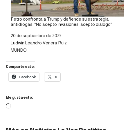
Petro confronta a Trump y defiende su estrategia
antidrogas: “No acepto invasiones; acepto diálogo”
Fecha
20 de septiembre de 2025
Autor
Ludwin Leandro Venera Ruiz
Respecto a
MUNDO
Comparte esto:
Facebook
X
Me gusta esto: