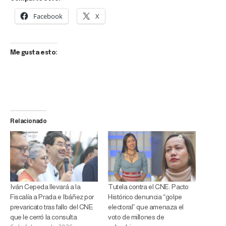
Facebook
X
Me gusta esto:
Relacionado
Iván Cepeda llevará a la
Tutela contra el CNE: Pacto
Fiscalía a Prada e Ibáñez por
Histórico denuncia “golpe
prevaricato tras fallo del CNE
electoral” que amenaza el
que le cerró la consulta
voto de millones de