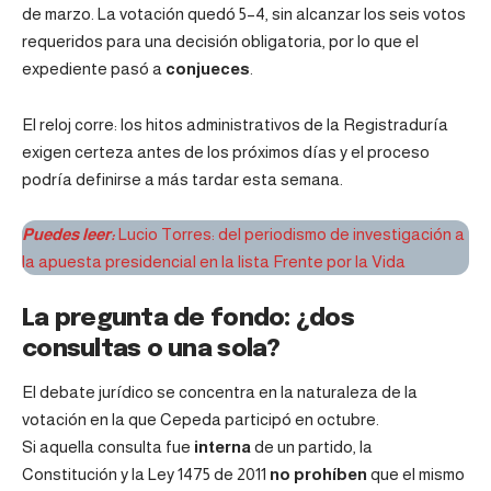
de marzo. La votación quedó 5–4, sin alcanzar los seis votos
requeridos para una decisión obligatoria, por lo que el
expediente pasó a
conjueces
.
El reloj corre: los hitos administrativos de la Registraduría
exigen certeza antes de los próximos días y el proceso
podría definirse a más tardar esta semana.
Puedes leer:
Lucio Torres: del periodismo de investigación a
la apuesta presidencial en la lista Frente por la Vida
La pregunta de fondo: ¿dos
consultas o una sola?
El debate jurídico se concentra en la naturaleza de la
votación en la que Cepeda participó en octubre.
Si aquella consulta fue
interna
de un partido, la
Constitución y la Ley 1475 de 2011
no prohíben
que el mismo