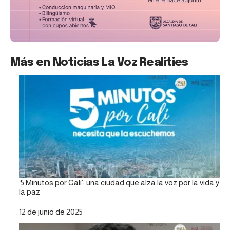
Más en Noticias La Voz Realities
‘5 Minutos por Cali’: una ciudad que alza la voz por la vida y
la paz
Fecha
12 de junio de 2025