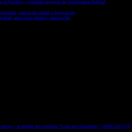
 el Pacífico y respalda proyecto de Universidad Policial
vidad, educación digital e innovación
asesor y el legado del esquema “Sons and Daughters” (2006-2013) (I)