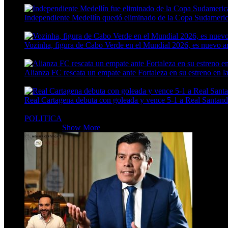
Independiente Medellín quedó eliminado de la Copa Sudameric
4 Min Read
Vozinha, figura de Cabo Verde en el Mundial 2026, es nuevo 
6 Min Read
Alianza FC rescata un empate ante Fortaleza en su estreno en l
4 Min Read
Real Cartagena debuta con goleada y vence 5-1 a Real Santand
4 Min Read
POLITICA
POLITICA
Show More