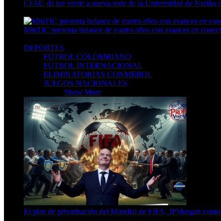
CESU da luz verde a nueva sede de la Universidad de Nariño en
7 Min Read
MinTIC presenta balance de cuatro años con avances en conecti
8 Min Read
DEPORTES
FÚTBOL COLOMBIANO
FÚTBOL INTERNACIONAL
ELIMINATORIAS CONMEBOL
JUEGOS NACIONALES
DEPORTES
Show More
El plan de privatización del Mundial de FIFA, JPMorgan como 
13 Min Read