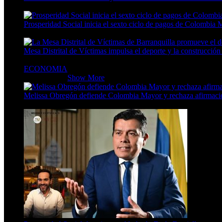
3 Min Read
Prosperidad Social inicia el sexto ciclo de pagos de Colombia 
3 Min Read
Mesa Distrital de Víctimas impulsa el deporte y la construcción
6 Min Read
ECONOMIA
ECONOMIA
Show More
Melissa Obregón defiende Colombia Mayor y rechaza afirmacio
5 Min Read