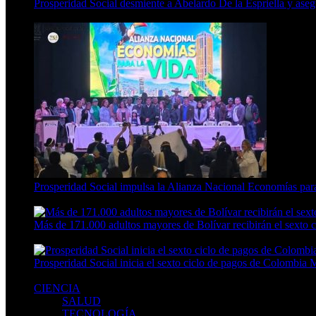
Prosperidad Social desmiente a Abelardo De la Espriella y ase
4 Min Read
Prosperidad Social impulsa la Alianza Nacional Economías para
4 Min Read
Más de 171.000 adultos mayores de Bolívar recibirán el sexto
3 Min Read
Prosperidad Social inicia el sexto ciclo de pagos de Colombia 
3 Min Read
CIENCIA
SALUD
TECNOLOGÍA