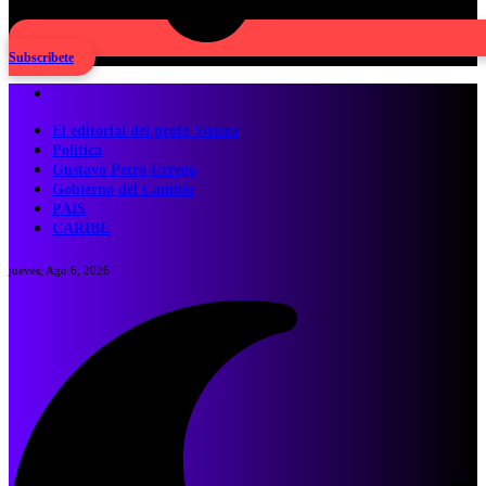
Subscribete
El editorial del profe Venera
Política
Gustavo Petro Urrego
Gobierno del Cambio
PAIS
CARIBE
jueves, Ago 6, 2026