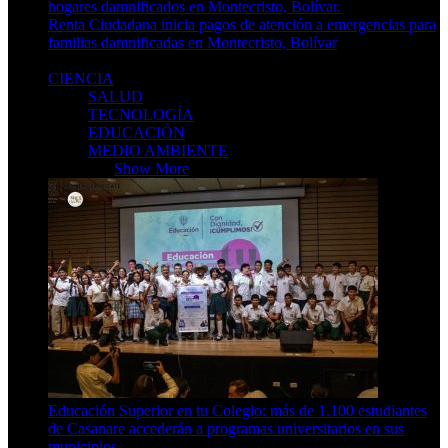
Renta Ciudadana inicia pagos de atención a emergencias para
familias damnificadas en Montecristo, Bolívar
6 Min Read
CIENCIA
SALUD
TECNOLOGÍA
EDUCACIÓN
MEDIO AMBIENTE
CIENCIA
Show More
Educación Superior en tu Colegio: más de 1.100 estudiantes
de Casanare accederán a programas universitarios en sus
municipios