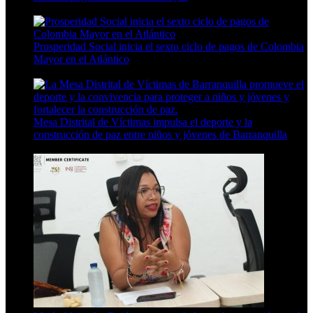
3 Min Read
Prosperidad Social inicia el sexto ciclo de pagos de Colombia
Mayor en el Atlántico
3 Min Read
Mesa Distrital de Víctimas impulsa el deporte y la
construcción de paz entre niños y jóvenes de Barranquilla
6 Min Read