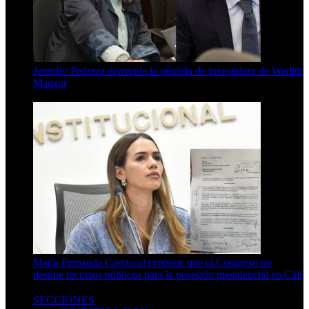
Jennifer Pedraza demanda la pérdida de investidura de Wadith
Manzur
4 Min Read
María Fernanda Carrascal propone que el Congreso no
destine recursos públicos para la posesión presidencial en Cali
3 Min Read
SECCIONES