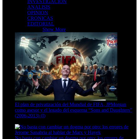
INVESTIGACION
ANALISIS
OPINION
CRONICAS
EDITORIAL
SECCIONES
Show More
El plan de privatización del Mundial de FIFA, JPMorgan
como asesor y el legado del esquema “Sons and Daughters”
(2006-2013) (I)
13 Min Read
No basta con cambiar un dogma por otro: los errores de