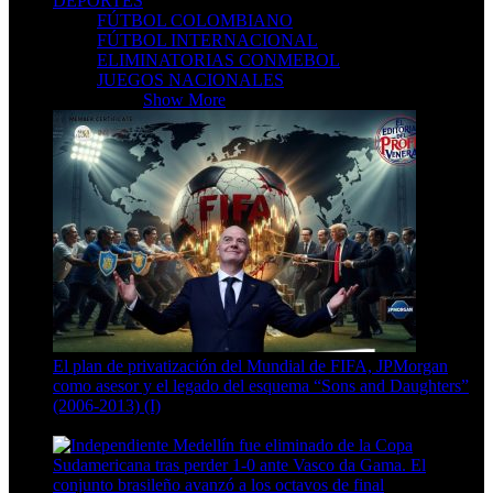
DEPORTES
FÚTBOL COLOMBIANO
FÚTBOL INTERNACIONAL
ELIMINATORIAS CONMEBOL
JUEGOS NACIONALES
DEPORTES
Show More
El plan de privatización del Mundial de FIFA, JPMorgan
como asesor y el legado del esquema “Sons and Daughters”
(2006-2013) (I)
13 Min Read