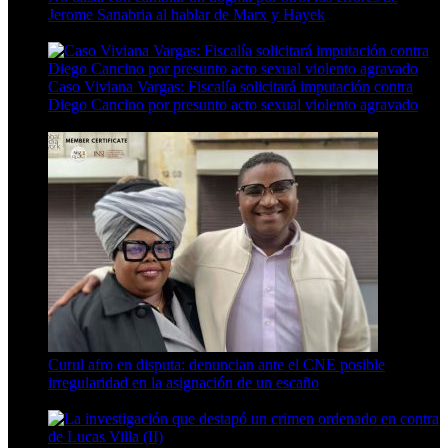
Jerome Sanabria al hablar de Marx y Hayek
8 Min Read
Caso Viviana Vargas: Fiscalía solicitará imputación contra
Diego Cancino por presunto acto sexual violento agravado
6 Min Read
Curul afro en disputa: denuncian ante el CNE posible
irregularidad en la asignación de un escaño
8 Min Read