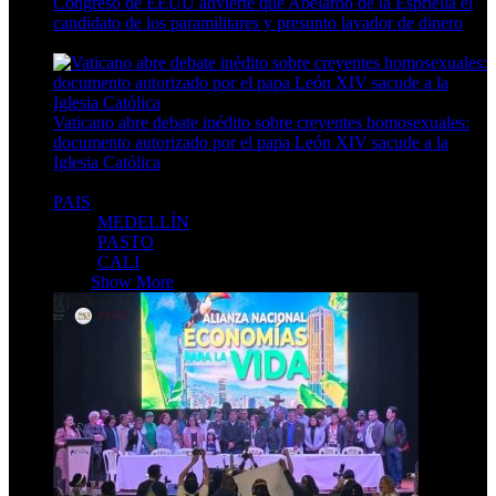
Congreso de EEUU advierte que Abelardo de la Espriella el
candidato de los paramilitares y presunto lavador de dinero
5 Min Read
Vaticano abre debate inédito sobre creyentes homosexuales:
documento autorizado por el papa León XIV sacude a la
Iglesia Católica
6 Min Read
PAIS
MEDELLÍN
PASTO
CALI
PAIS
Show More