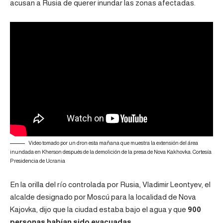
acusan a Rusia de querer inundar las zonas afectadas.
Video tomado por un dron esta mañana que muestra la extensión del área
inundada en Kherson después de la demolición de la presa de Nova Kakhovka. Cortesía
Presidencia de Ucrania
En la orilla del río controlada por Rusia, Vladimir Leontyev, el
alcalde designado por Moscú para la localidad de Nova
Kajovka, dijo que la ciudad estaba bajo el agua y que
900
personas habían sido evacuadas.