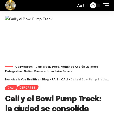
Aa
Cali y el Bowl Pump Track- Foto: Fernando Andrés Quintero
Fotografías: Nativo Cámara: John Jairo Salazar
Noticias la Voz Realities
>
Blog
>
PAIS
>
CALI
>
Cali y el Bowl Pump Track: la ciudad se consolida como epicentro de los deportes urbanos
CALI
DEPORTES
Cali y el Bowl Pump Track:
la ciudad se consolida